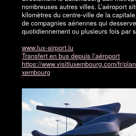
nombreuses autres villes. L’aéroport si
kilomètres du centre-ville de la capital
de compagnies aériennes qui desserve
quotidiennement ou plusieurs fois par 
www​.lux​-air​port​.lu
Transfert en bus depuis l’aéroport
https://​www​.vis​itlux​em​bourg​.com/​f​r​/​p​l​a​n​i​f​i​e​r​-
x​e​m​bourg