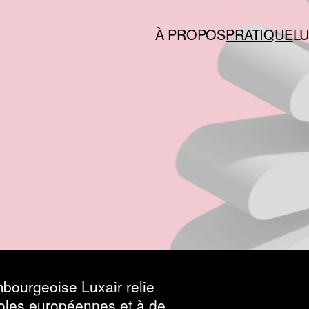
À PROPOS
PRATIQUE
L
RG
bourgeoise Luxair relie
oles européennes et à de