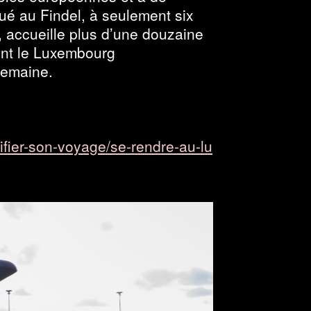
tué au Findel, à seulement six
e, accueille plus d’une douzaine
nt le Luxembourg
semaine.
​s​o​n​-​v​o​y​a​g​e​/​s​e​-​r​e​n​d​r​e​-​a​u​-​l​u​