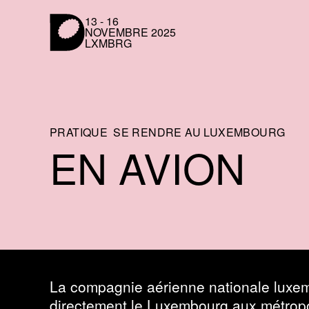
Panneau de gestion des cookies
13 - 16
NOVEMBRE 2025
LXMBRG
LUXEMBOURG DESIGN FESTIVAL
DU 31 MAI AU 4 JUIN 2023 AU LUXEMBOU
PRATIQUE
SE RENDRE AU LUXEMBOURG
EN AVION
La compagnie aérienne nationale luxem
directement le Luxembourg aux métrop